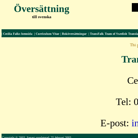
Översättning
till svenska
|
Cecilia Falks hemsida
|
Curriculum Vitae
|
Boköversättningar
|
TransFalk Team of Swedish Transla
Tra
Ce
Tel: 
E-post:
i
Copyright © 2003. Senast uppdaterad: 25 februari 2003.